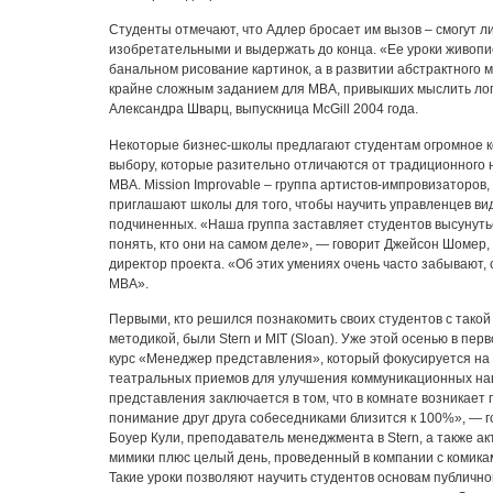
Студенты отмечают, что Адлер бросает им вызов – смогут л
изобретательными и выдержать до конца. «Ее уроки живопи
банальном рисование картинок, а в развитии абстрактного 
крайне сложным заданием для MBA, привыкших мыслить лог
Александра Шварц, выпускница McGill 2004 года.
Некоторые бизнес-школы предлагают студентам огромное к
выбору, которые разительно отличаются от традиционного
MBA. Mission Improvable – группа артистов-импровизаторов,
приглашают школы для того, чтобы научить управленцев ви
подчиненных. «Наша группа заставляет студентов высунутьс
понять, кто они на самом деле», — говорит Джейсон Шомер
директор проекта. «Об этих умениях очень часто забывают,
MBA».
Первыми, кто решился познакомить своих студентов с такой
методикой, были Stern и MIT (Sloan). Уже этой осенью в пер
курс «Менеджер представления», который фокусируется на
театральных приемов для улучшения коммуникационных на
представления заключается в том, что в комнате возникает п
понимание друг друга собеседниками близится к 100%», — 
Боуер Кули, преподаватель менеджмента в Stern, а также ак
мимики плюс целый день, проведенный в компании с комика
Такие уроки позволяют научить студентов основам публично