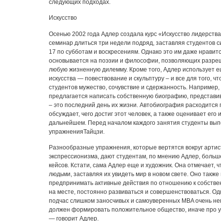
следующих подходах.
Искусство
Осенью 2002 года Адлер создала курс «Искусство лидерств
семинар длиться три недели подряд, заставляя студентов си
17 по субботам и воскресениям. Однако это им даже нравитс
основывается на поэзии и философии, позволяющих разре
любую жизненную дилемму. Кроме того, Адлер использует 
искусства — повествование и скульптуру – и все для того, чт
студентов мужество, сочувствие и сдержанность. Например,
предлагается написать собственную биографию, представив
– это последний день их жизни. Автобиография расходится п
обсуждает, чего достиг этот человек, а также оценивает его 
дальнейшем. Перед началом каждого занятия студенты вы
упражненияТайцзи.
Разнообразные упражнения, которые вертятся вокруг артис
экспрессионизма, дают студентам, по мнению Адлер, больше
кейсов. Кстати, сама Адлер еще и художник. Она отмечает, ч
людьми, заставляя их увидеть мир в новом свете. Оно также
предпринимать активные действия по отношению к собствен
на месте, постоянно развиваться и совершенствоваться. Од
подчас слишком заносчивых и самоуверенных MBA очень не
должен формировать положительное общество, иначе про у
— говорит Адлер.