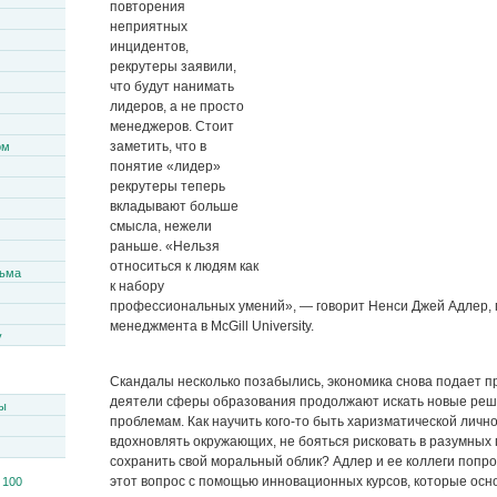
повторения
неприятных
инцидентов,
рекрутеры заявили,
что будут нанимать
лидеров, а не просто
менеджеров. Стоит
заметить, что в
ом
понятие «лидер»
рекрутеры теперь
вкладывают больше
смысла, нежели
раньше. «Нельзя
относиться к людям как
сьма
к набору
профессиональных умений», — говорит Ненси Джей Адлер,
менеджмента в McGill University.
y
Скандалы несколько позабылись, экономика снова подает п
деятели сферы образования продолжают искать новые реш
ы
проблемам. Как научить кого-то быть харизматической личн
вдохновлять окружающих, не бояться рисковать в разумных 
сохранить свой моральный облик? Адлер и ее коллеги попро
этот вопрос с помощью инновационных курсов, которые осн