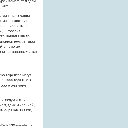
курсы помогают людям
Stern.
комического жанра,
о: использование
о реагировать на
», — говорит
тр, вошел в число
ционной речи, а также
 Это помогает
 они постепенно учатся
 конкурентов могут
 С 1999 года в IMD
орого они могут
ты, обдумывать
ием, даже и иронией,
м образом. Кстати,
тель курса, даже не