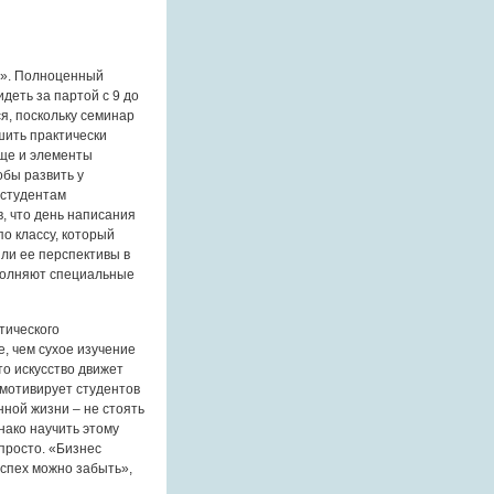
а». Полноценный
деть за партой с 9 до
я, поскольку семинар
шить практически
еще и элементы
обы развить у
 студентам
, что день написания
о классу, который
или ее перспективы в
полняют специальные
тического
, чем сухое изучение
то искусство движет
 мотивирует студентов
ной жизни – не стоять
нако научить этому
просто. «Бизнес
спех можно забыть»,