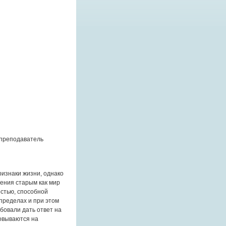
 преподаватель
ризнаки жизни, однако
ения старым как мир
остью, способной
пределах и при этом
бовали дать ответ на
овываются на