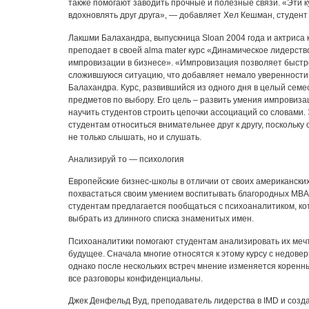
также помогают заводить прочные и полезные связи. «Эти 
вдохновлять друг друга», — добавляет Хел Кешман, студент 
Лакшми Балахандра, выпускница Sloan 2004 года и актриса 
преподает в своей alma mater курс «Динамическое лидерств
импровизации в бизнесе». «Импровизация позволяет быстр
сложившуюся ситуацию, что добавляет немало уверенности
Балахандра. Курс, развившийся из одного дня в целый семес
предметов по выбору. Его цель – развить умения импровиза
научить студентов строить цепочки ассоциаций со словами.
студентам относиться внимательнее друг к другу, поскольку
не только слышать, но и слушать.
Анализируй то — психология
Европейские бизнес-школы в отличии от своих американских
похвастаться своим умением воспитывать благородных MBA.
студентам предлагается пообщаться с психоаналитиком, кот
выбрать из длинного списка знаменитых имен.
Психоаналитики помогают студентам анализировать их меч
будущее. Сначала многие относятся к этому курсу с недовер
однако после нескольких встреч мнение изменяется коренны
все разговоры конфиденциальны.
Джек Денфельд Вуд, преподаватель лидерства в IMD и созда