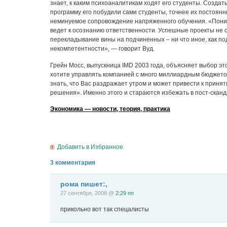
знает, к каким психоаналитикам ходят его студенты. Создать
программу его побудили сами студенты, точнее их постоянн
неминуемое сопровождение напряженного обучения. «Пони
ведет к осознанию ответственности. Успешные проекты не с
перекладывание вины на подчиненных – ни что иное, как п
некомпетентности», — говорит Вуд.
Грейн Мосс, выпускница IMD 2003 года, объясняет выбор это
хотите управлять компанией с много миллиардным бюджето
знать, что Вас раздражает утром и может привести к приня
решения». Именно этого и стараются избежать в пост-сканд
Экономика — новости, теория, практика
Добавить в Избранное
3 комментария
рома пишет:,
27 сентября, 2008 @
2:29 пп
прикольно вот так спецалисты