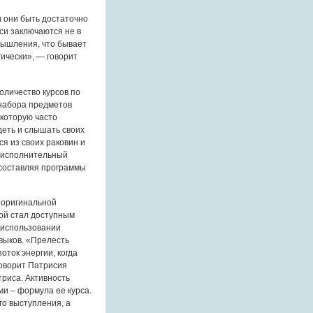
и они быть достаточно
си заключаются не в
мышления, что бывает
ически», — говорит
оличество курсов по
 набора предметов
 которую часто
деть и слышать своих
я из своих раковин и
, исполнительный
 составляя программы
 оригинальной
вой стал доступным
 использовании
выков. «Прелесть
оток энергии, когда
говорит Патрисия
триса. Активность
ми – формула ее курса.
го выступления, а