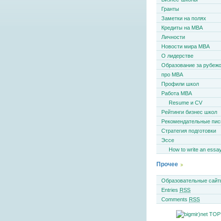
Гранты
Заметки на полях
Кредиты на MBA
Личности
Новости мира MBA
О лидерстве
Образование за рубеж
про MBA
Профили школ
Работа MBA
Resume и CV
Рейтинги бизнес школ
Рекомендательные пи
Стратегия подготовки
Эссе
How to write an essa
Прочее
Образовательные сайт
Entries
RSS
Comments
RSS