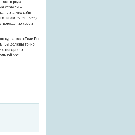
 такого рода
ые стрессы –
мание самих себя
валиваются с небес, а
одтверждение своей
го курса так: «Если Вы
м, Вы должны точно
тию неверного
альной эре.