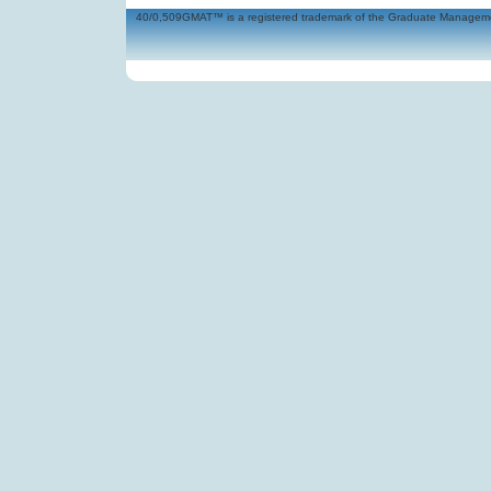
40/0,509GMAT™ is a registered trademark of the Graduate Management 