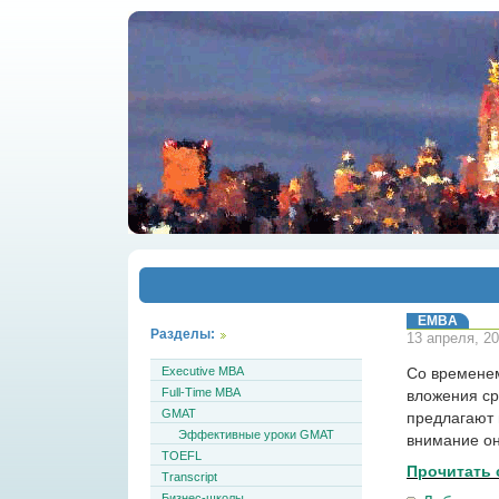
EMBA
Разделы:
13 апреля, 20
Executive MBA
Со времене
Full-Time MBA
вложения ср
GMAT
предлагают 
Эффективные уроки GMAT
внимание о
TOEFL
Прочитать 
Transcript
Бизнес-школы