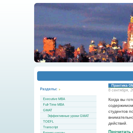
Практика G
Разделы:
8 сентября, 2
Executive MBA
Когда вы го
Full-Time MBA
содержимому
GMAT
студентов п
Эффективные уроки GMAT
внимательно
TOEFL
действий.
Transcript
Прочитать 
Бизнес-школы