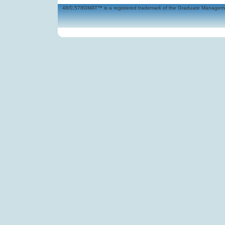
48/0,578GMAT™ is a registered trademark of the Graduate Management 