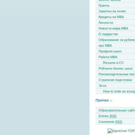
Гранты
Заметки на полях
Кредиты на MBA
Личности
Новости мира MBA
О лидерстве
Образование за рубеж
про MBA
Профили школ
Работа MBA
Resume и CV
Рейтинги бизнес школ
Рекомендательные пи
Стратегия подготовки
Эссе
How to write an essa
Прочее
Образовательные сайт
Entries
RSS
Comments
RSS