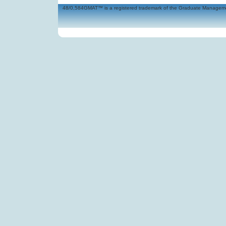
48/0,584GMAT™ is a registered trademark of the Graduate Management 