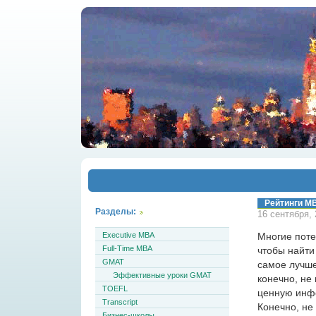
Рейтинги M
Разделы:
16 сентября, 
Executive MBA
Многие поте
Full-Time MBA
чтобы найти
GMAT
самое лучше
Эффективные уроки GMAT
конечно, не
TOEFL
ценную инф
Transcript
Конечно, не
Бизнес-школы