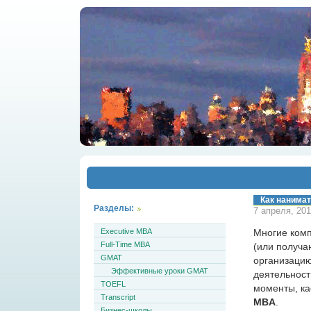
Как нанима
Разделы:
7 апреля, 201
Executive MBA
Многие комп
Full-Time MBA
(или получа
GMAT
организацию
Эффективные уроки GMAT
деятельност
TOEFL
моменты, к
Transcript
MBA
.
Бизнес-школы