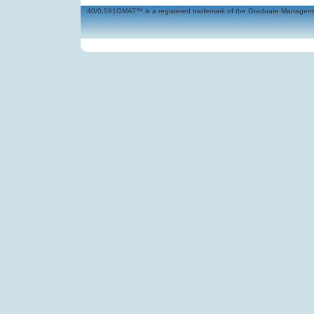
40/0,591GMAT™ is a registered trademark of the Graduate Management 