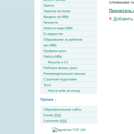
сложными си
Гранты
Прочитать 
Заметки на полях
Кредиты на MBA
Добавить
Личности
Новости мира MBA
О лидерстве
Образование за рубежом
про MBA
Профили школ
Работа MBA
Resume и CV
Рейтинги бизнес школ
Рекомендательные письма
Стратегия подготовки
Эссе
How to write an essay
Прочее
Образовательные сайты
Entries
RSS
Comments
RSS