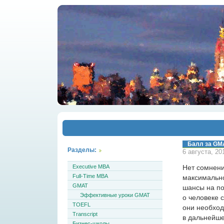
Балл за GM
Разделы:
6 августа, 20
Executive MBA
Нет сомнени
Full-Time MBA
максимальн
GMAT
шансы на по
Эффективные уроки GMAT
о человеке 
TOEFL
они необход
Transcript
в дальнейше
Бизнес-школы