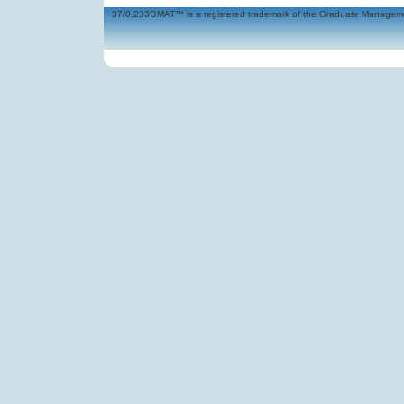
37/0,233GMAT™ is a registered trademark of the Graduate Management 