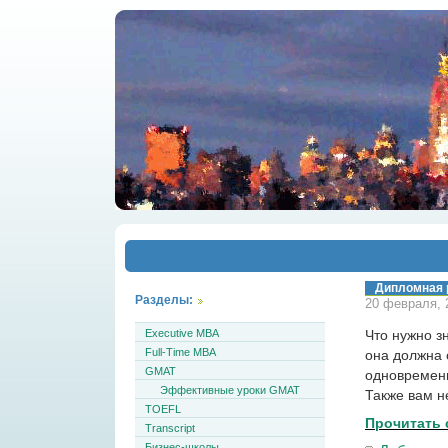
Дипломная 
Разделы:
20 февраля, 2
Executive MBA
Что нужно з
Full-Time MBA
она должна 
GMAT
одновременн
Эффективные уроки GMAT
Также вам н
TOEFL
Прочитать 
Transcript
Бизнес-школы