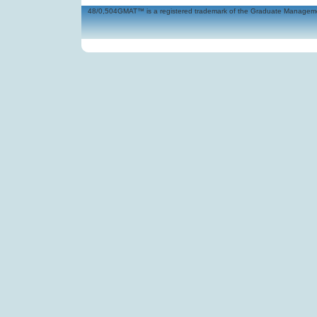
48/0,504GMAT™ is a registered trademark of the Graduate Management 