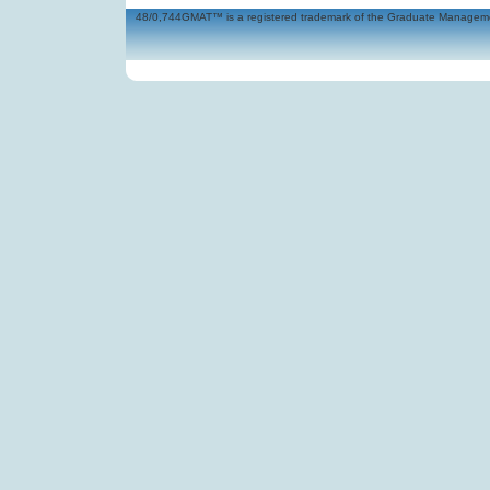
48/0,744GMAT™ is a registered trademark of the Graduate Management 