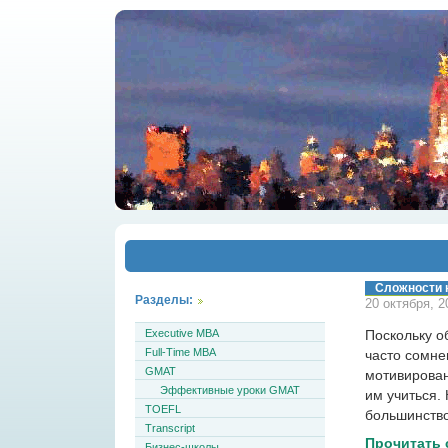
Сложности 
Разделы:
20 октября, 2
Executive MBA
Поскольку о
Full-Time MBA
часто сомнев
GMAT
мотивирован
Эффективные уроки GMAT
им учиться.
TOEFL
большинство
Transcript
Прочитать 
Бизнес-школы