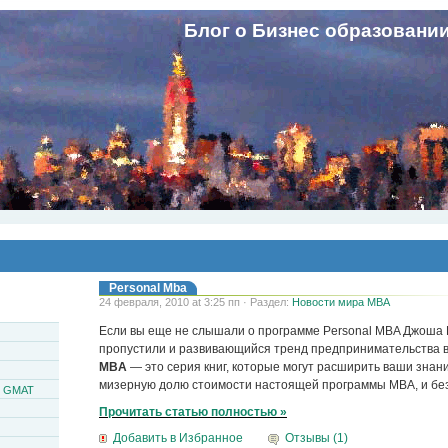
Блог о Бизнес образовани
Personal Mba
24 февраля, 2010 at 3:25 пп · Раздел:
Новости мира MBA
Если вы еще не слышали о программе Personal MBA Джоша 
пропустили и развивающийся тренд предпринимательства в
MBA
— это серия книг, которые могут расширить ваши знани
мизерную долю стоимости настоящей программы MBA, и бе
и GMAT
Прочитать статью полностью »
Добавить в Избранное
Отзывы (1)