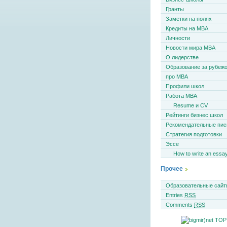
Гранты
Заметки на полях
Кредиты на MBA
Личности
Новости мира MBA
О лидерстве
Образование за рубеж
про MBA
Профили школ
Работа MBA
Resume и CV
Рейтинги бизнес школ
Рекомендательные пи
Стратегия подготовки
Эссе
How to write an essa
Прочее
Образовательные сайт
Entries
RSS
Comments
RSS