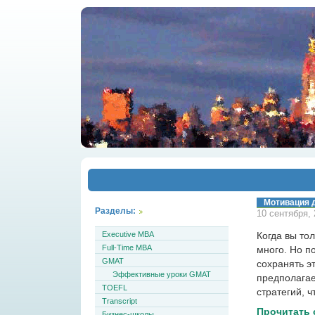
Мотивация 
Разделы:
10 сентября, 
Executive MBA
Когда вы то
Full-Time MBA
много. Но п
GMAT
сохранять э
Эффективные уроки GMAT
предполагае
TOEFL
стратегий, 
Transcript
Прочитать 
Бизнес-школы