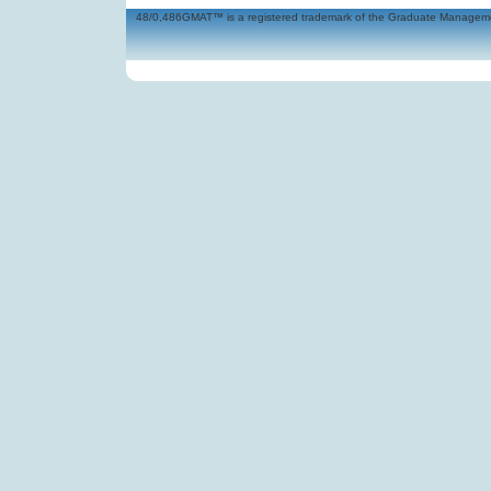
48/0,486GMAT™ is a registered trademark of the Graduate Management 