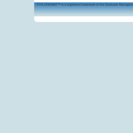
37/0,228GMAT™ is a registered trademark of the Graduate Management 