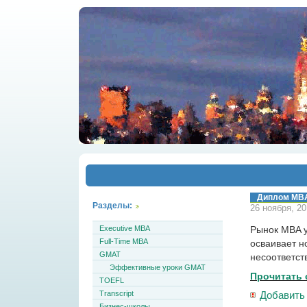
Диплом MBA
Разделы:
26 ноября, 20
Executive MBA
Рынок MBA у
Full-Time MBA
осваивает н
GMAT
несоответст
Эффективные уроки GMAT
Прочитать 
TOEFL
Transcript
Добавить
Бизнес-школы