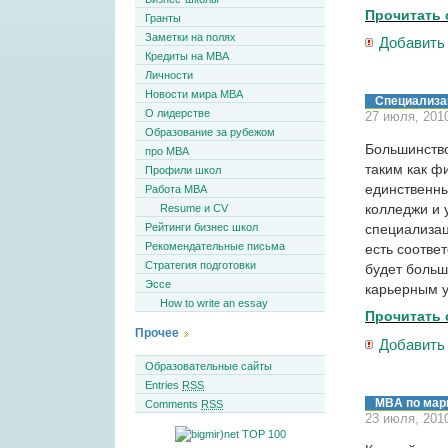
Прочитать 
Гранты
Заметки на полях
Добавить
Кредиты на MBA
Личности
Новости мира MBA
Специализа
О лидерстве
27 июля, 2010
Образование за рубежом
Большинство
про MBA
таким как ф
Профили школ
единственн
Работа MBA
колледжи и 
Resume и CV
специализац
Рейтинги бизнес школ
Рекомендательные письма
есть соотве
Стратегия подготовки
будет боль
Эссе
карьерным 
How to write an essay
Прочитать 
Прочее
Добавить
Образовательные сайты
Entries
RSS
MBA по мар
Comments
RSS
23 июля, 2010