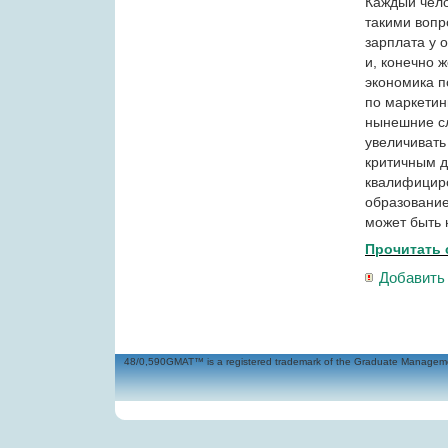
Каждый чел
такими вопр
зарплата у 
и, конечно 
экономика п
по маркетин
нынешние с
увеличивать
критичным д
квалифициро
образование
может быть 
Прочитать 
Добавить
48/0,590GMAT™ is a registered trademark of the Graduate Management 