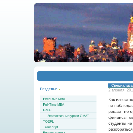
Специализа
Разделы:
2 апреля, 201
Executive MBA
Как известн
Full-Time MBA
не наблюдае
GMAT
решает не о
Эффективные уроки GMAT
финансы, ме
TOEFL
студенты не
Transcript
разобраться 
Бизнес-школы