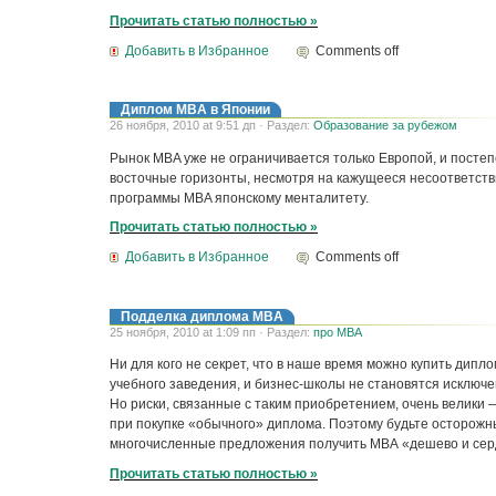
Прочитать статью полностью »
Добавить в Избранное
Comments off
Диплом MBA в Японии
26 ноября, 2010 at 9:51 дп · Раздел:
Образование за рубежом
Рынок MBA уже не ограничивается только Европой, и посте
восточные горизонты, несмотря на кажущееся несоответств
программы MBA японскому менталитету.
Прочитать статью полностью »
Добавить в Избранное
Comments off
Подделка диплома MBA
25 ноября, 2010 at 1:09 пп · Раздел:
про MBA
Ни для кого не секрет, что в наше время можно купить дипл
учебного заведения, и бизнес-школы не становятся исключе
Но риски, связанные с таким приобретением, очень велики 
при покупке «обычного» диплома. Поэтому будьте осторожны
многочисленные предложения получить МВА «дешево и сер
Прочитать статью полностью »