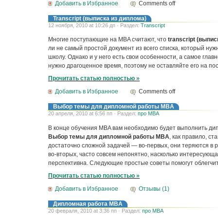
Добавить в Избранное
Comments off
Transcript (выписка из диплома)
12 ноября, 2010 at 10:26 дп · Раздел:
Transcript
Многие поступающие на MBA считают, что
transcript (выпи
ли не самый простой документ из всего списка, который нуж
школу. Однако и у него есть свои особенности, а самое глав
нужно драгоценное время, поэтому не оставляйте его на по
Прочитать статью полностью »
Добавить в Избранное
Comments off
Выбор темы для дипломной работы MBA
20 апреля, 2010 at 6:56 пп · Раздел:
про MBA
В конце обучения MBA вам необходимо будет выполнить ди
Выбор темы для дипломной работы MBA
, как правило, с
достаточно сложной задачей — во-первых, они теряются в р
во-вторых, часто совсем непонятно, насколько интересующа
перспективна. Следующие простые советы помогут облегчит
Прочитать статью полностью »
Добавить в Избранное
Отзывы (1)
Дипломная работа MBA
20 февраля, 2010 at 3:36 пп · Раздел:
про MBA