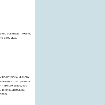
пенно осваивает новые,
ие даже духа
ом практически любого
нием из этого правила.
— намного выше, чем
 и не ведитесь на
дито».