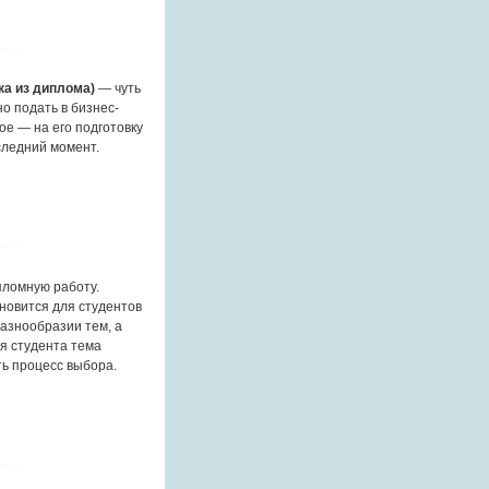
ска из диплома)
— чуть
но подать в бизнес-
ное — на его подготовку
следний момент.
пломную работу.
тановится для студентов
азнообразии тем, а
я студента тема
ь процесс выбора.