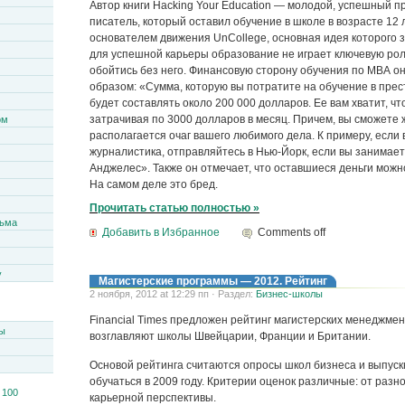
Автор книги Hacking Your Education — молодой, успешный 
писатель, который оставил обучение в школе в возрасте 12 
основателем движения UnCollegе, основная идея которого з
для успешной карьеры образование не играет ключевую рол
обойтись без него. Финансовую сторону обучения по МВА 
образом: «Сумма, которую вы потратите на обучение в пре
будет составлять около 200 000 долларов. Ее вам хватит, чт
затрачивая по 3000 долларов в месяц. Причем, вы сможете ж
ом
располагается очаг вашего любимого дела. К примеру, если
журналистика, отправляйтесь в Нью-Йорк, если вы занимает
Анджелес». Также он отмечает, что оставшиеся деньги можно
На самом деле это бред.
Прочитать статью полностью »
сьма
Добавить в Избранное
Comments off
y
Магистерские программы — 2012. Рейтинг
2 ноября, 2012 at 12:29 пп · Раздел:
Бизнес-школы
Financial Times предложен рейтинг магистерских менеджмен
ы
возглавляют школы Швейцарии, Франции и Британии.
Основой рейтинга считаются опросы школ бизнеса и выпуск
обучаться в 2009 году. Критерии оценок различные: от разн
карьерной перспективы.