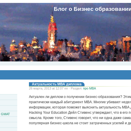
Блог о Бизнес образовани
Актуальность МВА диплома
26 марта, 2013 at 12:07 пп · Раздел:
про MBA
Актуален ли диплом о получении бизнес-образования? Эти
практически каждый абитуриент МВА. Многие убивают недел
информации, которая поможет выяснить актуальность МВА 
Hacking Your Education Дейл Стивенс утверждает, что в его 
и GMAT
смысла. Кроме того, Стивенс говорит, что ни одна даже сам
популярная бизнес-школа не стоит затраченных усилий и де