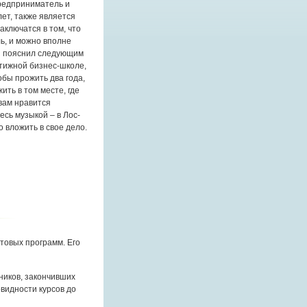
предприниматель и
лет, также является
аключатся в том, что
ь, и можно вполне
он пояснил следующим
стижной бизнес-школе,
обы прожить два года,
ить в том месте, где
 вам нравится
есь музыкой – в Лос-
 вложить в свое дело.
товых программ. Его
ников, закончивших
овидности курсов до