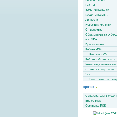
Гранты
Заметки на полях
Кредиты на MBA
Личности
Новости мира MBA
О лидерстве
Образование за рубеж
про MBA
Профили школ
Работа MBA
Resume и CV
Рейтинги бизнес школ
Рекомендательные пи
Стратегия подготовки
Эссе
How to write an essa
Прочее
Образовательные сайт
Entries
RSS
Comments
RSS