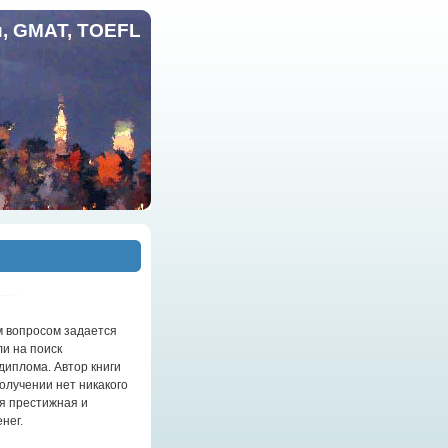
и, GMAT, TOEFL
м вопросом задается
и на поиск
диплома. Автор книги
получении нет никакого
ая престижная и
нег.