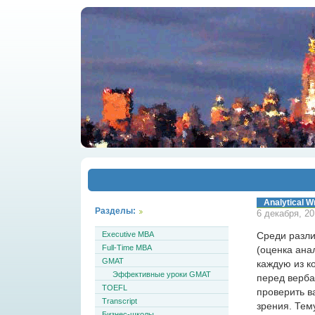
Analytіcal W
Разделы:
6 декабря, 2
Executive MBA
Среди разл
Full-Time MBA
(оценка анал
GMAT
каждую из к
Эффективные уроки GMAT
перед верба
TOEFL
проверить в
Transcript
зрения. Тем
Бизнес-школы